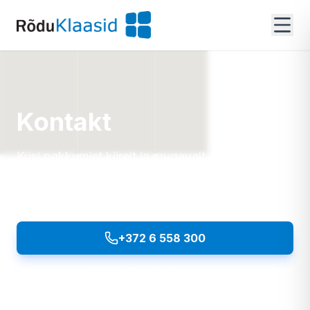
Kontakt
Küsi pakkumist kiirelt ja mugavalt meie
päringuvormi kaudu või võta meiega otse
ühendust.
+372 6 558 300
Helista
info@roduklaasid.ee
Kirjuta