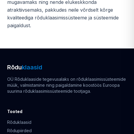
mugavamaks ning nende elukeskkonda
atraktiivsemaks, pakkudes neile võrdselt kõrge
kvaliteediga rõduklaasimissüsteeme ja süsteemide
paigaldust.
Rõdu
klaasid
OÜ Rõduklaaside tegevusalaks on rõduklaasimissüsteemide
müük, valmistamine ning paigaldamine koostöös Euroopa
suurima rõduklaasimissüsteemide tootjaga.
Tooted
Rõduklaasid
Rõdupiirded