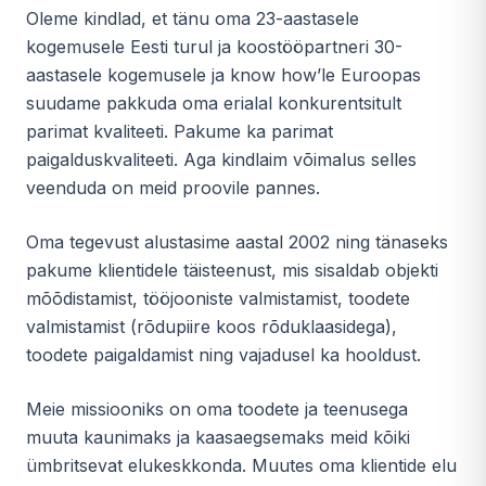
Oleme kindlad, et tänu oma 23-aastasele
kogemusele Eesti turul ja koostööpartneri 30-
aastasele kogemusele ja know how’le Euroopas
suudame pakkuda oma erialal konkurentsitult
parimat kvaliteeti. Pakume ka parimat
paigalduskvaliteeti. Aga kindlaim võimalus selles
veenduda on meid proovile pannes.
Oma tegevust alustasime aastal 2002 ning tänaseks
pakume klientidele täisteenust, mis sisaldab objekti
mõõdistamist, tööjooniste valmistamist, toodete
valmistamist (rõdupiire koos rõduklaasidega),
toodete paigaldamist ning vajadusel ka hooldust.
Meie missiooniks on oma toodete ja teenusega
muuta kaunimaks ja kaasaegsemaks meid kõiki
ümbritsevat elukeskkonda. Muutes oma klientide elu