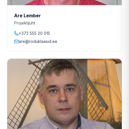
Are Lember
Projektijuht
+372 555 20 015
are@roduklaasid.ee