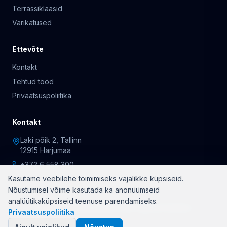
Terrassiklaasid
Varikatused
Ettevõte
Kontakt
Tehtud tööd
Privaatsuspoliitika
Kontakt
Laki põik 2, Tallinn
12915 Harjumaa
+372 6 558 300
Kasutame veebilehe toimimiseks vajalikke küpsiseid.
Nõustumisel võime kasutada ka anonüümseid
analüütikaküpsiseid teenuse parendamiseks.
© 2026 OÜ Rõduklaasid. Kõik õigused kaitstud.
Privaatsuspoliitika