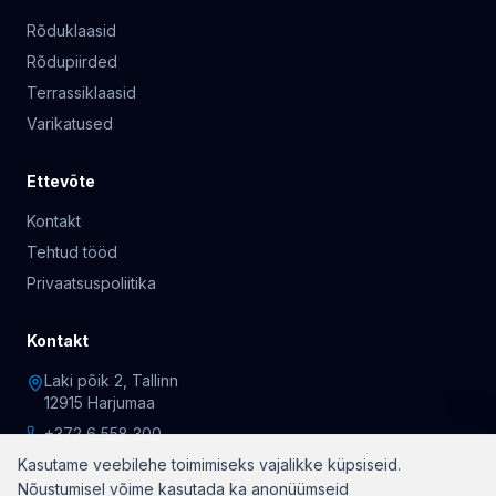
Rõduklaasid
Rõdupiirded
Terrassiklaasid
Varikatused
Ettevõte
Kontakt
Tehtud tööd
Privaatsuspoliitika
Kontakt
Laki põik 2, Tallinn
12915 Harjumaa
+372 6 558 300
Kasutame veebilehe toimimiseks vajalikke küpsiseid.
Nõustumisel võime kasutada ka anonüümseid