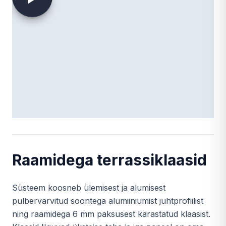
Raamidega terrassiklaasid
Süsteem koosneb ülemisest ja alumisest
pulbervärvitud soontega alumiiniumist juhtprofiilist
ning raamidega 6 mm paksusest karastatud klaasist.