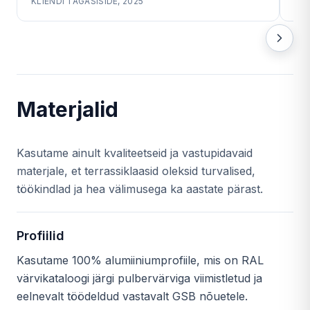
KLIENDI TAGASISIDE, 2025
KLI
Materjalid
Kasutame ainult kvaliteetseid ja vastupidavaid
materjale, et terrassiklaasid oleksid turvalised,
töökindlad ja hea välimusega ka aastate pärast.
Profiilid
Kasutame 100% alumiiniumprofiile, mis on RAL
värvikataloogi järgi pulbervärviga viimistletud ja
eelnevalt töödeldud vastavalt GSB nõuetele.