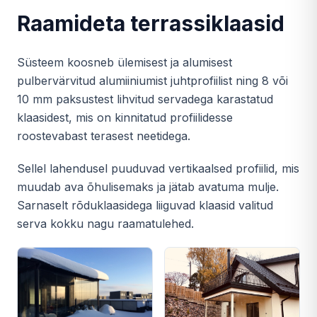
Raamideta terrassiklaasid
Süsteem koosneb ülemisest ja alumisest
pulbervärvitud alumiiniumist juhtprofiilist ning 8 või
10 mm paksustest lihvitud servadega karastatud
klaasidest, mis on kinnitatud profiilidesse
roostevabast terasest neetidega.
Sellel lahendusel puuduvad vertikaalsed profiilid, mis
muudab ava õhulisemaks ja jätab avatuma mulje.
Sarnaselt rõduklaasidega liiguvad klaasid valitud
serva kokku nagu raamatulehed.