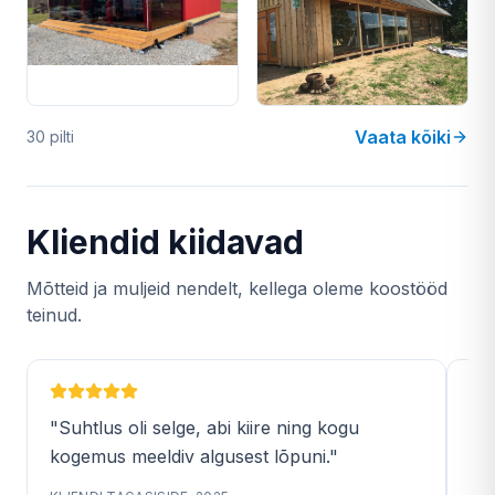
Vaata kõiki
30 pilti
Kliendid kiidavad
Mõtteid ja muljeid nendelt, kellega oleme koostööd
teinud.
"Suhtlus oli selge, abi kiire ning kogu
"Ig
kogemus meeldiv algusest lõpuni."
lõ