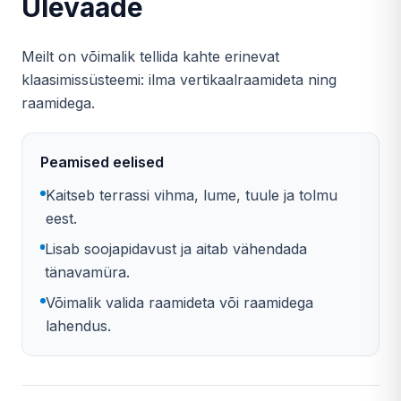
Ülevaade
Meilt on võimalik tellida kahte erinevat
klaasimissüsteemi: ilma vertikaalraamideta ning
raamidega.
Peamised eelised
Kaitseb terrassi vihma, lume, tuule ja tolmu
eest.
Lisab soojapidavust ja aitab vähendada
tänavamüra.
Võimalik valida raamideta või raamidega
lahendus.