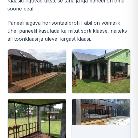
Klaasid liiguvad üksteise taha ja iga paneel on oma
soone peal.
Paneeli jagava horisontaalprofiili abil on võimalik
ühel paneelil kasutada ka mitut sorti klaase, näiteks
all toonklaasi ja üleval kirgast klaasi.