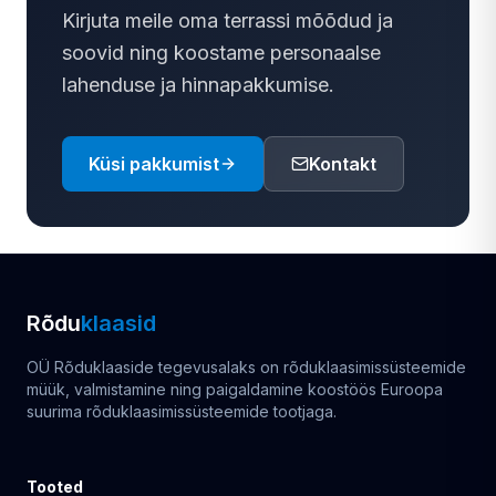
Kirjuta meile oma terrassi mõõdud ja
soovid ning koostame personaalse
lahenduse ja hinnapakkumise.
Küsi pakkumist
Kontakt
Rõdu
klaasid
OÜ Rõduklaaside tegevusalaks on rõduklaasimissüsteemide
müük, valmistamine ning paigaldamine koostöös Euroopa
suurima rõduklaasimissüsteemide tootjaga.
Tooted